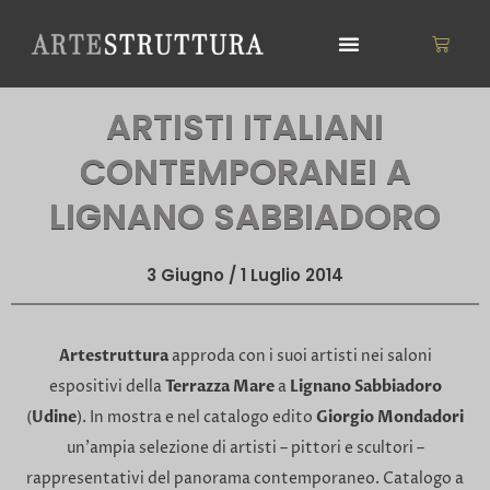
Vai
al
Carrell
contenuto
ARTISTI ITALIANI
CONTEMPORANEI A
LIGNANO SABBIADORO
3 Giugno / 1 Luglio 2014
Artestruttura
approda con i suoi artisti nei saloni
espositivi della
Terrazza Mare
a
Lignano Sabbiadoro
(
Udine
). In mostra e nel catalogo edito
Giorgio Mondadori
un’ampia selezione di artisti – pittori e scultori –
rappresentativi del panorama contemporaneo. Catalogo a