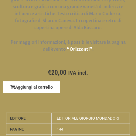
scultura e grafica con una grande varietà di indirizzi e
influenze artistiche. Testo critico di Mario Guderzo,
fotografie di Sharon Caneva. In copertina e retro di
copertina opere di Alda Bòscaro.
Per maggiori informazioni, è possibile visitare la pagina
dell’evento
“Orizzonti”
.
€
20,00
IVA incl.
Aggiungi al carrello
EDITORE
EDITORIALE GIORGIO MONDADORI
PAGINE
144