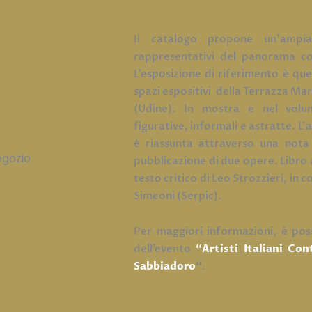
Il catalogo propone un’ampia 
rappresentativi del panorama c
L’esposizione di riferimento è quel
spazi espositivi della Terrazza M
(Udine). In mostra e nel volum
figurative, informali e astratte. L’a
è riassunta attraverso una nota 
pubblicazione di due opere. Libro 
testo critico di Leo Strozzieri, in 
Simeoni (Serpic).
Per maggiori informazioni, è poss
dell’evento
“
Artisti Italiani Co
Sabbiadoro
“
.