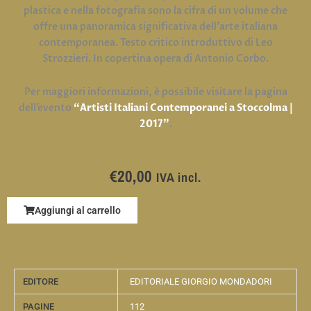
plastica e nella fotografia sono la cifra di un volume che
offre una panoramica significativa dell’arte italiana
contemporanea. Testo critico introduttivo di Leo
Strozzieri. In copertina opera di Antonio Corbo.
Per maggiori informazioni, è possibile visitare la pagina
dell’evento
“Artisti Italiani Contemporanei a Stoccolma |
2017”
.
€
20,00
IVA incl.
Aggiungi al carrello
EDITORE
EDITORIALE GIORGIO MONDADORI
PAGINE
112