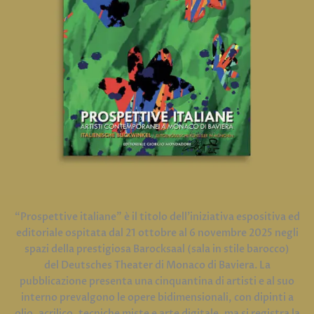
“Prospettive italiane” è il titolo dell’iniziativa espositiva ed
editoriale ospitata dal 21 ottobre al 6 novembre 2025 negli
spazi della prestigiosa Barocksaal (sala in stile barocco)
del Deutsches Theater di Monaco di Baviera. La
pubblicazione presenta una cinquantina di artisti e al suo
interno prevalgono le opere bidimensionali, con dipinti a
olio, acrilico, tecniche miste e arte digitale, ma si registra la