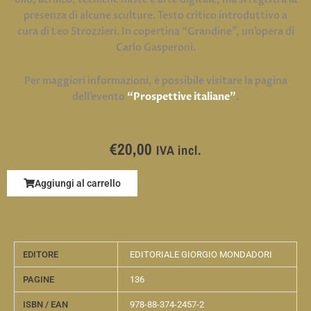
presenza di alcune sculture. Testo critico introduttivo a
cura di Leo Strozzieri. In copertina “Grandine”, un’opera di
Carlo Gasperoni.
Per maggiori informazioni, è possibile visitare la pagina
dell’evento
“Prospettive italiane”
.
€
20,00
IVA incl.
Aggiungi al carrello
EDITORE
EDITORIALE GIORGIO MONDADORI
PAGINE
136
ISBN / EAN
978-88-374-2457-2